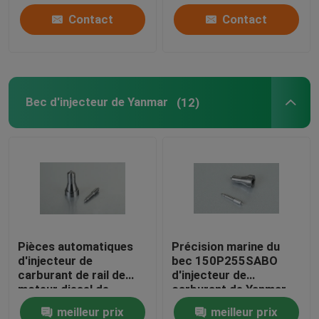
de conception la basse
Contact
Contact
Bec d'injecteur de Yanmar
(12)
Pièces automatiques
Précision marine du
d'injecteur de
bec 150P255SABO
carburant de rail de
d'injecteur de
moteur diesel de
carburant de Yanmar
Yanmar de bec
de moteur haute
meilleur prix
meilleur prix
commun d'injecteur