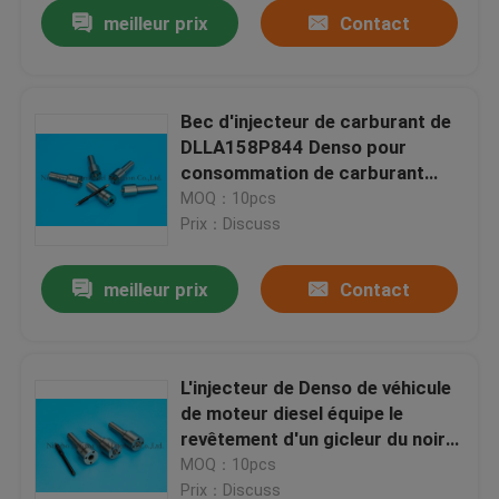
meilleur prix
Contact
Bec d'injecteur de carburant de
DLLA158P844 Denso pour
consommation de carburant
d'Isuzu 4KH de moteur la basse
MOQ：10pcs
Prix：Discuss
meilleur prix
Contact
Aperçu
L'injecteur de Denso de véhicule
de moteur diesel équipe le
Produits
revêtement d'un gicleur du noir
DLLA155P970
MOQ：10pcs
A propos de nous
Prix：Discuss