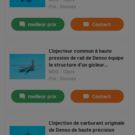
Prix：Discuss
Becs d'injecteur de Delphes
meilleur prix
Contact
Bec d'injecteur de Yanmar
L'injecteur commun à haute
Becs d'injecteur de Zexel
pression de rail de Denso équipe
la structure d'un gicleur
compacte
MOQ：12pcs
becs diesel d'injecteur
Prix：Discuss
Bec d'injecteur de carburant
meilleur prix
Contact
Becs d'injecteur de palladium
L'injection de carburant originale
de Denso de haute précision
injecteur commun de rail