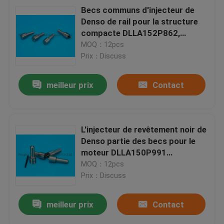
Becs communs d'injecteur de
Denso de rail pour la structure
compacte DLLA152P862,
0934008620, 0950000124 de
MOQ：12pcs
moteur d'Isuzu
Prix：Discuss
meilleur prix
Contact
L'injecteur de revêtement noir de
Denso partie des becs pour le
moteur DLLA150P991
d'injecteur de carburant
MOQ：12pcs
Prix：Discuss
meilleur prix
Contact