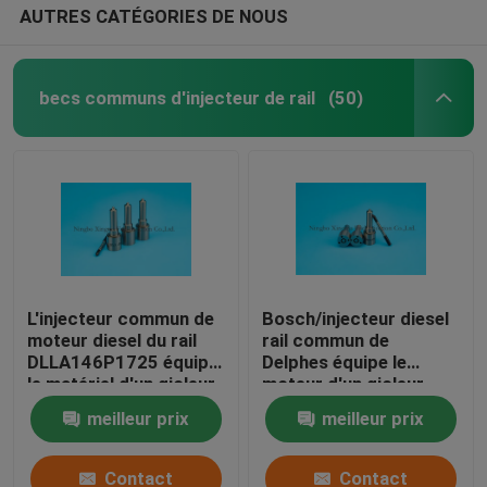
AUTRES CATÉGORIES DE NOUS
becs communs d'injecteur de rail
(50)
L'injecteur commun de
Bosch/injecteur diesel
moteur diesel du rail
rail commun de
DLLA146P1725 équipe
Delphes équipe le
le matériel d'un gicleur
moteur d'un gicleur
en acier à grande
assorti JMC4JB1
meilleur prix
meilleur prix
vitesse
Contact
Contact