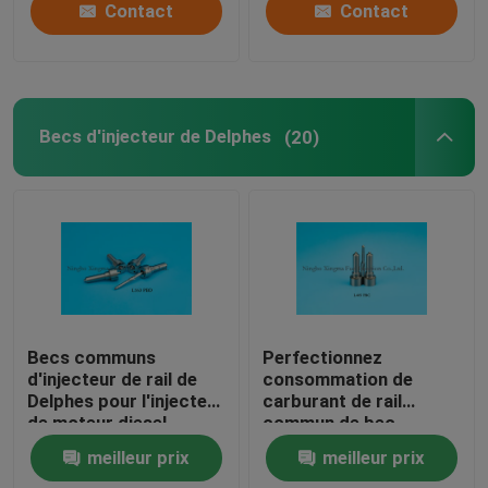
Contact
Contact
Becs d'injecteur de Delphes
(20)
Becs communs
Perfectionnez
d'injecteur de rail de
consommation de
Delphes pour l'injecteur
carburant de rail
de moteur diesel
commun de bec
BEBE4D08004/4D24004/4D24104
d'injecteur de
meilleur prix
meilleur prix
carburant de Delphes