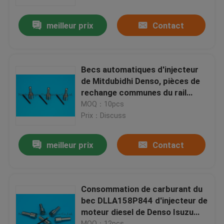
meilleur prix
Contact
Visite d'usine
Contrôle de la qualité
Becs automatiques d'injecteur
de Mitdubidhi Denso, pièces de
Contact
rechange communes du rail
DLLA145P870 0950005600
MOQ：10pcs
Prix：Discuss
Demande de soumission
meilleur prix
Contact
becs communs d'injecteur de rail
Becs d'injecteur de Bosch
Consommation de carburant du
bec DLLA158P844 d'injecteur de
moteur diesel de Denso Isuzu
Becs d'injecteur de Denso
basse
MOQ：12pcs