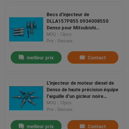
Becs d'injecteur de
DLLA157P855 0934008550
Denso pour Mitsubishi
ME302143
MOQ：12pcs
Prix：Discuss
meilleur prix
Contact
L'injecteur de moteur diesel de
Denso de haute précision équipe
l'aiguille d'un gicleur noire
DLLA154P881, 0950006290 de
MOQ：12pcs
couleur
Prix：Discuss
meilleur prix
Contact