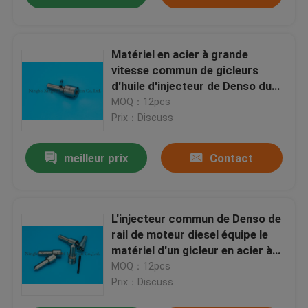
Matériel en acier à grande
vitesse commun de gicleurs
d'huile d'injecteur de Denso du
rail DLLA155P960
MOQ：12pcs
Prix：Discuss
meilleur prix
Contact
L'injecteur commun de Denso de
rail de moteur diesel équipe le
matériel d'un gicleur en acier à
grande vitesse DLLA155P842,
MOQ：12pcs
0934008420, 0950006591/6593
Prix：Discuss