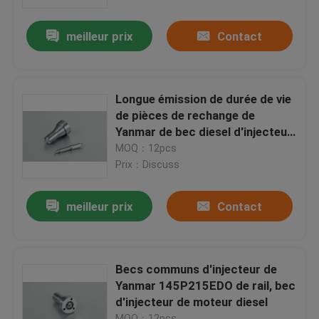
meilleur prix
Contact
Visite d'usine
Contrôle de la qualité
Longue émission de durée de vie
de pièces de rechange de
Contact
Yanmar de bec diesel d'injecteur
basse
MOQ：12pcs
Prix：Discuss
Demande de soumission
meilleur prix
Contact
becs communs d'injecteur de rail
Becs d'injecteur de Bosch
Becs communs d'injecteur de
Yanmar 145P215EDO de rail, bec
d'injecteur de moteur diesel
Becs d'injecteur de Denso
MOQ：12pcs