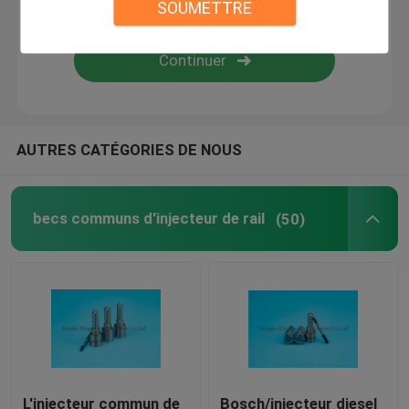
SOUMETTRE
Injecteurs de carburant diesel
Valve commune de rail
AUTRES CATÉGORIES DE NOUS
becs communs d'injecteur de rail
(50)
L'injecteur commun de
Bosch/injecteur diesel