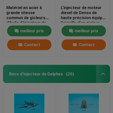
Matériel en acier à
L'injecteur de moteur
grande vitesse
diesel de Denso de
commun de gicleurs
haute précision équipe
d'huile d'injecteur de
l'aiguille d'un gicleur
Denso du rail
noire DLLA154P881,
meilleur prix
meilleur prix
DLLA155P960
0950006290 de
couleur
Contact
Contact
Becs d'injecteur de Delphes
(20)