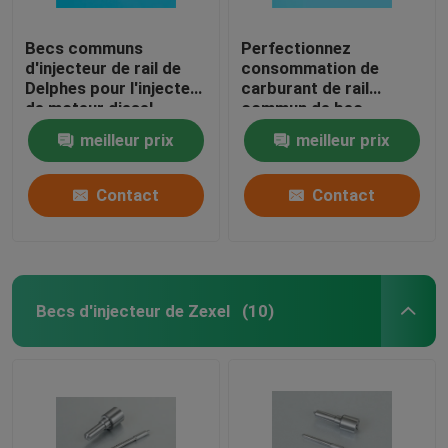
Becs communs
Perfectionnez
d'injecteur de rail de
consommation de
Delphes pour l'injecteur
carburant de rail
de moteur diesel
commun de bec
BEBE4D08004/4D24004/4D24104
d'injecteur de
meilleur prix
meilleur prix
carburant de Delphes
de conception la basse
Contact
Contact
Becs d'injecteur de Zexel
(10)