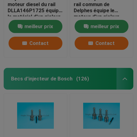
moteur diesel du rail
rail commun de
DLLA146P1725 équipe
Delphes équipe le
le matériel d'un gicleur
moteur d'un gicleur
en acier à grande
assorti JMC4JB1
meilleur prix
meilleur prix
vitesse
Contact
Contact
Becs d'injecteur de Bosch
(126)