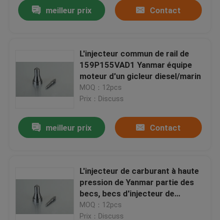
meilleur prix
Contact
L'injecteur commun de rail de
159P155VAD1 Yanmar équipe
moteur d'un gicleur diesel/marin
MOQ：12pcs
Prix：Discuss
meilleur prix
Contact
Aperçu
L'injecteur de carburant à haute
pression de Yanmar partie des
Produits
becs, becs d'injecteur de
Duramax
MOQ：12pcs
A propos de nous
Prix：Discuss