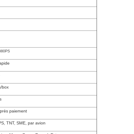
380PS
apide
8
s/box
s
 après paiement
S, TNT, SME, par avion