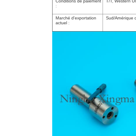
Conditions de paiement
T/T, Western U
:
Marché d'exportation
Sud/Amérique du
actuel :