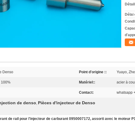
Détai
Délai 
Condi
Capac
d'app
de Denso
Point d'origine ::
Yuayo, Zhe
e 100%
Matériel::
acier à co
Contact:
whatsapp 
njection de denso
Pièces d'injecteur de Denso
,
t de rail pour l'injecteur de carburant 0950007172, assorti avec le moteur