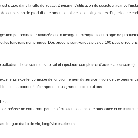
est située dans la ville de Yuyao, Zhejiang. L'utilisation de société a avancé l'insta
t de conception de produits. Le produit des becs et des injecteurs d'injection de c
 gestion par ordinateur avancée et d'affichage numérique, technologie de productio
r et les fonctions numériques. Des produits sont vendus plus de 100 pays et régions
 palladium, becs communs de rail et injecteurs complets et d'autres accessoires) ;
ix, excellents excellent principe de fonctionnement du service » trois de dévouement
hinoise et apporter à l'étranger de plus grandes contributions.
1> et
raison précise de carburant, pour les émissions optimas de puissance et de minimum,
 une longue durée de vie, longévité maximum