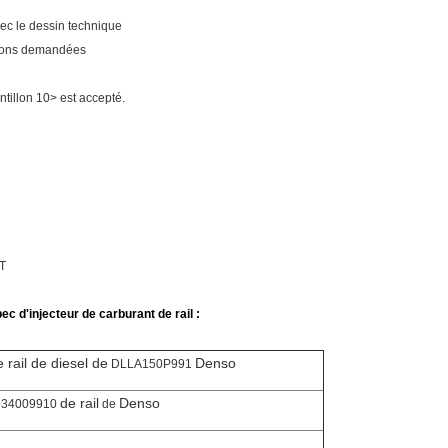
vec le dessin technique
tions demandées
ntillon 10> est accepté.
NT
c d'injecteur de carburant de rail :
rail de diesel de
Denso
DLLA150P991
de rail
Denso
34009910
de