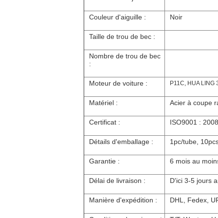
Couleur d'aiguille :
Noir
Taille de trou de bec :
Nombre de trou de bec
:
Moteur de voiture :
P11C, HUA LING 
Matériel :
Acier à coupe r
Certificat :
ISO9001 : 200
Détails d'emballage :
1pc/tube, 10pc
Garantie :
6 mois au moin
Délai de livraison :
D'ici 3-5 jours
Manière d'expédition :
DHL, Fedex, UP