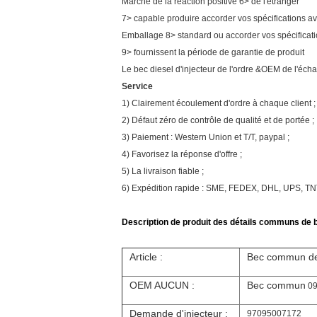
Marché de la réaction positive 6> de l'étranger
7> capable produire accorder vos spécifications a
Emballage 8> standard ou accorder vos spécifica
9> fournissent la période de garantie de produit
Le bec diesel d'injecteur de l'ordre &OEM de l'écha
Service
1) Clairement écoulement d'ordre à chaque client ;
2) Défaut zéro de contrôle de qualité et de portée ;
3) Paiement : Western Union et T/T, paypal ;
4) Favorisez la réponse d'offre ;
5) La livraison fiable ;
6) Expédition rapide : SME, FEDEX, DHL, UPS, T
Description de produit des détails communs de be
Article :
Bec commun de 
OEM AUCUN :
Bec commun
09
Demande d'injecteur :
97095007172