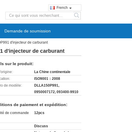
French
search
Demande de soumission
P991 d'injecteur de carburant
 d'injecteur de carburant
ls sur le produit:
'origine:
La Chine continentale
cation:
ISO9001：2008
o de modèle:
DLLA150P991,
0950007172, 093400-9910
itions de paiement et expédition:
ité de commande
12pcs
Discuss