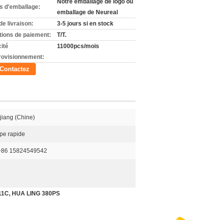
Notre emballage de logo ou
ls d'emballage:
emballage de Neureal
de livraison:
3-5 jours si en stock
tions de paiement:
T/T.
ité
11000pcs/mois
rovisionnement:
Contactez
jiang (Chine)
upe rapide
+86 15824549542
 P11C, HUA LING 380PS