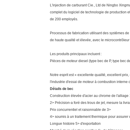
L'injection de carburant Cie., Ltd de Ningbo Xingma 
complet du logiciel de technologie de production e
de 200 employés.
Processus de fabrication utilisant des systèmes de
de haute qualité et élevée, avec le microcontrôleu
Les produits principaux incluent :
Pièces de moteur diesel (type bec de P, type bec de
Notre esprit est « excellente qualité, excellent pr
l'industrie d'essai de moteur à combustion interne c
Détails de bec
Construction élevée d'acier au chrome de l'alliage 
2> Précision-a foré des trous de jet, mesure la liv
Prix concurrentiel et raisonnable de 3>
4> soumis à un traitement thermique pour assurer
Longue histoire 5> d'exportation