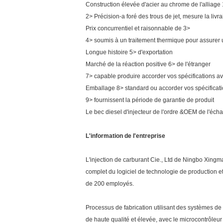
Construction élevée d'acier au chrome de l'alliage 
2> Précision-a foré des trous de jet, mesure la liv
Prix concurrentiel et raisonnable de 3>
4> soumis à un traitement thermique pour assurer
Longue histoire 5> d'exportation
Marché de la réaction positive 6> de l'étranger
7> capable produire accorder vos spécifications a
Emballage 8> standard ou accorder vos spécifica
9> fournissent la période de garantie de produit
Le bec diesel d'injecteur de l'ordre &OEM de l'écha
L'information de l'entreprise
L'injection de carburant Cie., Ltd de Ningbo Xingma 
complet du logiciel de technologie de production e
de 200 employés.
Processus de fabrication utilisant des systèmes de
de haute qualité et élevée, avec le microcontrôleu