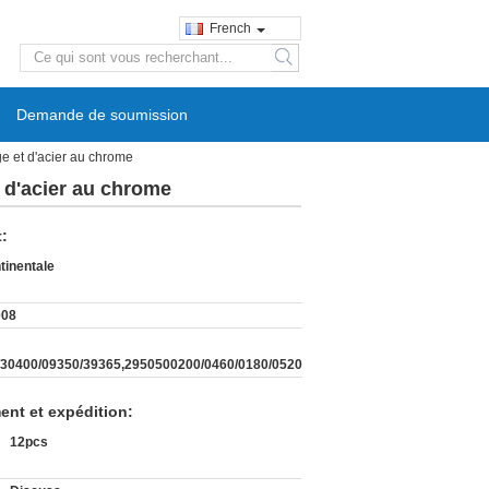
French
search
Demande de soumission
ge et d'acier au chrome
t d'acier au chrome
t:
tinentale
008
30400/09350/39365,2950500200/0460/0180/0520
ent et expédition:
12pcs