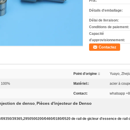
Prix:
Détails d'emballage:
Délai de livraison:
Conditions de paiement:
Capacité
d'approvisionnement:
Contactez
Point d'origine ::
Yuayo, Zheji
e 100%
Matériel::
acier à coup
Contact:
whatsapp +
njection de denso
Pièces d'injecteur de Denso
,
50/39365,2950500200/0460/0180/0520 de rail de gicleur d'essence de rail 