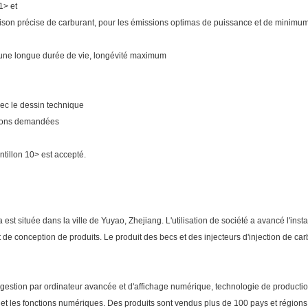
1> et
raison précise de carburant, pour les émissions optimas de puissance et de minimum,
 une longue durée de vie, longévité maximum
vec le dessin technique
tions demandées
ntillon 10> est accepté.
est située dans la ville de Yuyao, Zhejiang. L'utilisation de société a avancé l'insta
t de conception de produits. Le produit des becs et des injecteurs d'injection de c
 gestion par ordinateur avancée et d'affichage numérique, technologie de productio
r et les fonctions numériques. Des produits sont vendus plus de 100 pays et régions