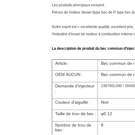
Les produits principaux incluent :
Pièces de moteur diesel (type bec de P, type bec de
Notre esprit est « excellente qualité, excellent pr
l'industrie d'essai de moteur à combustion interne c
La description de produit du bec commun d'injecte
Article :
Bec commun de ra
OEM AUCUN :
Bec commun de ra
Demande d'injecteur
236700L090 / 3040
:
Couleur d'aiguille :
Noir
Taille de trou de bec :
φ0.12
Nombre de trou de
8
bec :