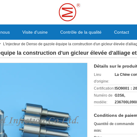
 nous
Visite d'usine
Contrôle de la qualité
Contact
L'injecteur de Denso de gazole équipe la construction d'un gicleur élevée d'allia
quipe la construction d'un gicleur élevée d'alliage e
Détails sur le produi
Lieu
La Chine con
d'origine:
Certification:
ISO9001：2
Numéro de
G3S6,
modèle:
236700L090/
Conditions de paiem
Quantité de commande
min: