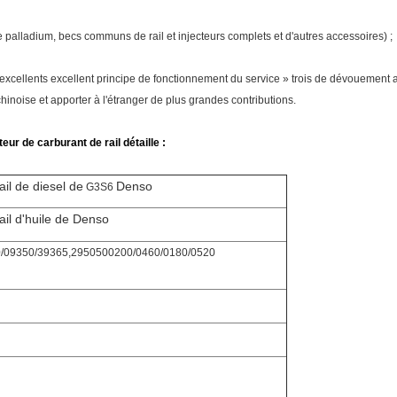
 palladium, becs communs de rail et injecteurs complets et d'autres accessoires) ;
ix, excellents excellent principe de fonctionnement du service » trois de dévouement
hinoise et apporter à l'étranger de plus grandes contributions.
ur de carburant de rail détaille :
il de diesel de
Denso
G3S6
il d'huile de Denso
0/09350/39365,2950500200/0460/0180/0520