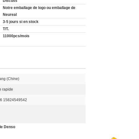
Discuss
Notre emballage de logo ou emballage de
Neureal
3-5 jours si en stock
T/T.
11000pcs/mois
ang (Chine)
e rapide
86 15824549542
de Denso