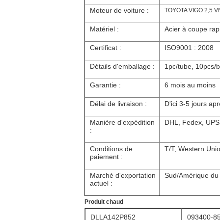
Moteur de voiture :
TOYOTA VIGO 2,5 V
Matériel :
Acier à coupe rap
Certificat :
ISO9001 : 2008
Détails d'emballage :
1pc/tube, 10pcs/
Garantie :
6 mois au moins
Délai de livraison :
D'ici 3-5 jours a
Manière d'expédition
DHL, Fedex, UPS,
:
Conditions de
T/T, Western Union
paiement :
Marché d'exportation
Sud/Amérique du No
actuel :
Produit chaud
DLLA142P852
093400-8