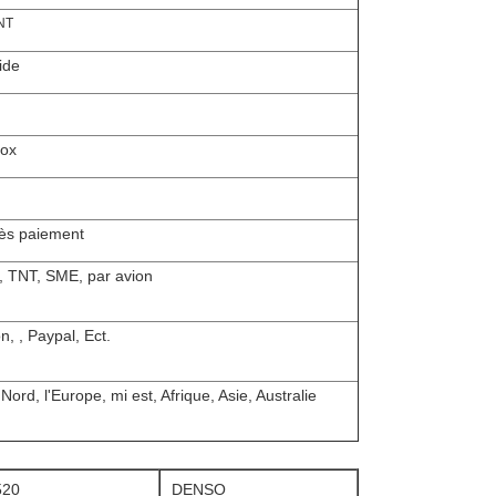
NT
ide
box
près paiement
 TNT, SME, par avion
, , Paypal, Ect.
rd, l'Europe, mi est, Afrique, Asie, Australie
520
DENSO