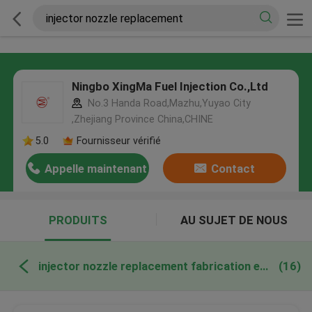
Ningbo XingMa Fuel Injection Co.,Ltd
No.3 Handa Road,Mazhu,Yuyao City
,Zhejiang Province China,CHINE
5.0
Fournisseur vérifié
Appelle maintenant
Contact
PRODUITS
AU SUJET DE NOUS
injector nozzle replacement fabrication en ligne
(16)