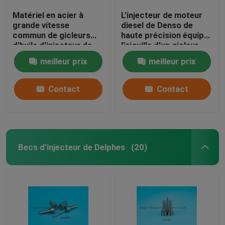
Matériel en acier à
L'injecteur de moteur
grande vitesse
diesel de Denso de
commun de gicleurs
haute précision équipe
d'huile d'injecteur de
l'aiguille d'un gicleur
Denso du rail
noire DLLA154P881,
meilleur prix
meilleur prix
DLLA155P960
0950006290 de
couleur
Contact
Contact
Becs d'injecteur de Delphes
(20)