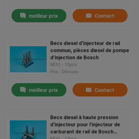
meilleur prix
Contact
Visite d'usine
Contrôle de la qualité
Becs diesel d'injecteur de rail
commun, pièces diesel de pompe
Contact
d'injection de Bosch
MOQ：10pcs
Prix：Discuss
Demande de soumission
meilleur prix
Contact
becs communs d'injecteur de rail
Becs d'injecteur de Bosch
Becs diesel à haute pression
d'injecteur pour l'injecteur de
carburant de rail de Bosch
Becs d'injecteur de Denso
Comon
MOQ：12pcs