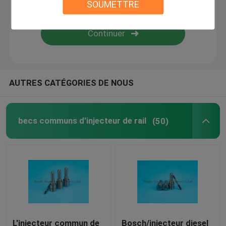
SOUMETTRE
Injecteurs de carburant diesel
Valve commune de rail
AUTRES CATÉGORIES DE NOUS
becs communs d'injecteur de rail
(50)
L'injecteur commun de
Bosch/injecteur diesel