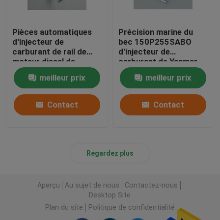
Pièces automatiques
Précision marine du
d'injecteur de
bec 150P255SABO
carburant de rail de
d'injecteur de
moteur diesel de
carburant de Yanmar
Yanmar de bec
de moteur haute
meilleur prix
meilleur prix
commun d'injecteur
Contact
Contact
Regardez plus
Aperçu
Au sujet de nous
Contactez-nous
Desktop Site
Plan du site
Politique de confidentialité