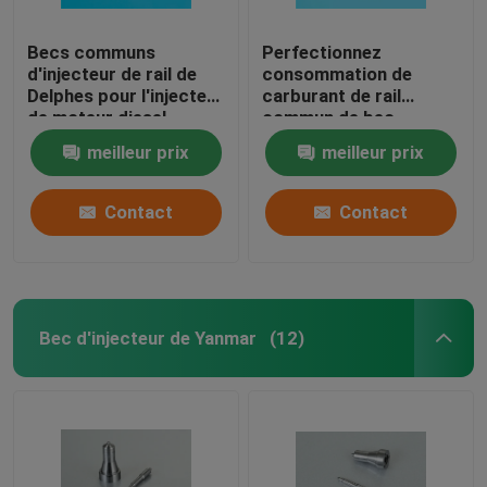
Becs communs
Perfectionnez
d'injecteur de rail de
consommation de
Delphes pour l'injecteur
carburant de rail
de moteur diesel
commun de bec
BEBE4D08004/4D24004/4D24104
d'injecteur de
meilleur prix
meilleur prix
carburant de Delphes
de conception la basse
Contact
Contact
Bec d'injecteur de Yanmar
(12)