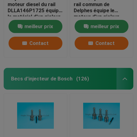
moteur diesel du rail
rail commun de
DLLA146P1725 équipe
Delphes équipe le
le matériel d'un gicleur
moteur d'un gicleur
en acier à grande
assorti JMC4JB1
meilleur prix
meilleur prix
vitesse
Contact
Contact
Becs d'injecteur de Bosch
(126)