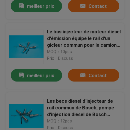
meilleur prix
Contact
Le bas injecteur de moteur diesel
d'émission équipe le rail d'un
gicleur commun pour le camion
de Dongfeng Denon
MOQ：10pcs
Prix：Discuss
meilleur prix
Contact
Aperçu
Les becs diesel d'injecteur de
rail commun de Bosch, pompe
Produits
d'injection diesel de Bosch
partie DLLA155P948
MOQ：12pcs
A propos de nous
Prix：Discuss