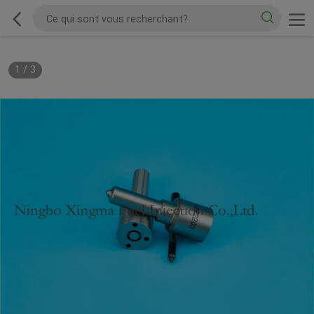
1
/
3