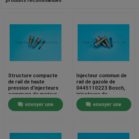
Structure compacte
Injecteur commun de
de rail de haute
rail de gazole de
pression d'injecteurs
0445110223 Bosch,
communs de moteur
injecteurs de
Aperçu
diesel
Mercedes/diesel de
envoyer une
envoyer une
Ford
demande
demande
Produits
A propos de nous