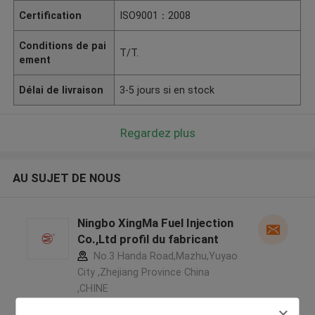
Certification
ISO9001：2008
Conditions de pai
T/T.
ement
Délai de livraison
3-5 jours si en stock
Regardez plus
AU SUJET DE NOUS
Ningbo XingMa Fuel Injection
Co.,Ltd profil du fabricant
No.3 Handa Road,Mazhu,Yuyao
City ,Zhejiang Province China
,CHINE
5.0