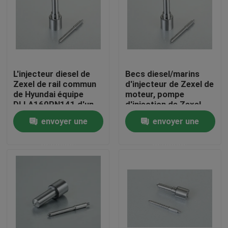
Visite d'usine
Contrôle de la qualité
L'injecteur diesel de
Becs diesel/marins
Zexel de rail commun
d'injecteur de Zexel de
Contact
de Hyundai équipe
moteur, pompe
DLLA160PN141 d'un
d'injection de Zexel
gicleur 1050171410
partie
envoyer une
envoyer une
Demande de soumission
demande
demande
becs communs d'injecteur de rail
Becs d'injecteur de Bosch
Becs d'injecteur de Denso