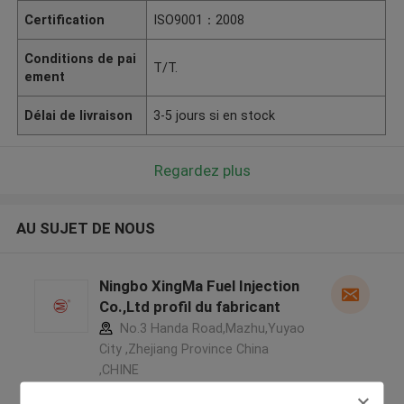
Certification
ISO9001：2008
Conditions de pai
T/T.
ement
Délai de livraison
3-5 jours si en stock
Regardez plus
AU SUJET DE NOUS
Ningbo XingMa Fuel Injection
Co.,Ltd profil du fabricant
No.3 Handa Road,Mazhu,Yuyao
City ,Zhejiang Province China
,CHINE
5.0