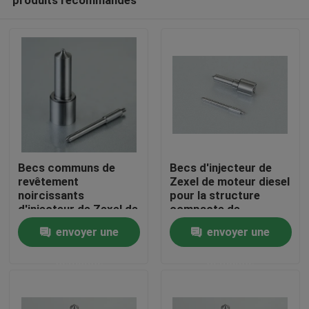
Becs communs de
Becs d'injecteur de
revêtement
Zexel de moteur diesel
noircissants
pour la structure
d'injecteur de Zexel de
compacte de
Aperçu
rail, pièces de pompe
Mitsubishi S6kt
envoyer une
envoyer une
d'injecteur de Zexel
demande
demande
Produits
A propos de nous