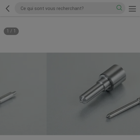
1
/
1