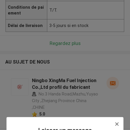
Conditions de pai
T/T.
ement
Délai de livraison
3-5 jours si en stock
Regardez plus
AU SUJET DE NOUS
Ningbo XingMa Fuel Injection
Co.,Ltd profil du fabricant
No.3 Handa Road,Mazhu,Yuyao
City ,Zhejiang Province China
,CHINE
5.0
Fournisseur vérifié