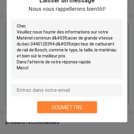
Laisser un message
Regardez plus
Nous vous rappellerons bientôt!
Matériel commun d'acier de
grande vitesse du bec
0445120394 d'injecteur de
carburant de rail de Bosch
Continuer
SOUMETTRE
produits recommandés