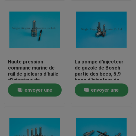
Haute pression
La pompe d'injecteur
commune marine de
de gazole de Bosch
rail de gicleurs d'huile
partie des becs, 5,9
d'injecteur de
becs d'injecteur de
carburant de moteur
Cummins
envoyer une
envoyer une
d'automobiles
Aperçu
demande
demande
Produits
A propos de nous