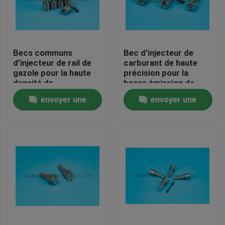
Visite d'usine
Becs communs
Bec d'injecteur de
Contrôle de la qualité
d'injecteur de rail de
carburant de haute
gazole pour la haute
précision pour la
densité de
basse émission de
Contact
0445120126
KOMATSU
envoyer une
envoyer une
injecteurs
0445120059
demande
demande
Demande de soumission
becs communs d'injecteur de rail
Becs d'injecteur de Bosch
Becs d'injecteur de Denso