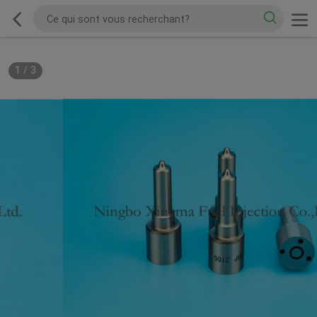
1
/
3