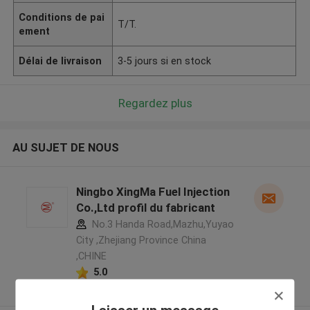
Conditions de pai
T/T.
ement
Délai de livraison
3-5 jours si en stock
Regardez plus
AU SUJET DE NOUS
Ningbo XingMa Fuel Injection
Co.,Ltd profil du fabricant
No.3 Handa Road,Mazhu,Yuyao
City ,Zhejiang Province China
,CHINE
5.0
Fournisseur vérifié