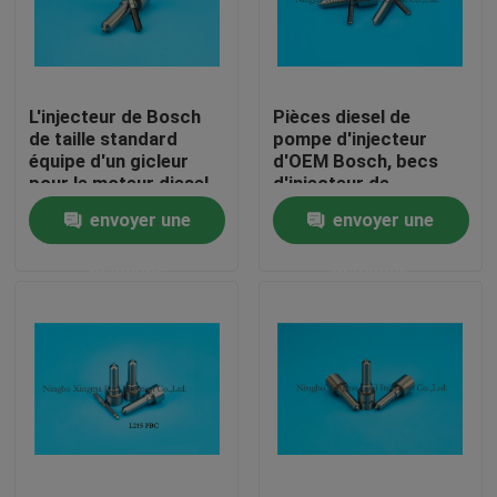
Visite d'usine
L'injecteur de Bosch
Pièces diesel de
Contrôle de la qualité
de taille standard
pompe d'injecteur
équipe d'un gicleur
d'OEM Bosch, becs
pour le moteur diesel
d'injecteur de
Contact
DSLA150P800
DSLA150P1045
envoyer une
envoyer une
Duramax
demande
demande
Demande de soumission
becs communs d'injecteur de rail
Becs d'injecteur de Bosch
Becs d'injecteur de Denso