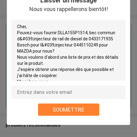
Laisser un message
Regardez plus
Nous vous rappellerons bientôt!
DLLA155P1514, bec commun
d'injecteur de rail de diesel de
0433171935 Bosch pour
l'injecteur 0445110249 pour
MAZDA
Continuer
SOUMETTRE
produits recommandés