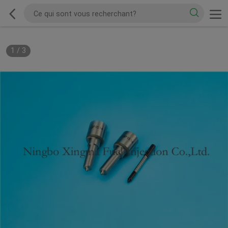
1
/
3