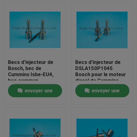
Becs d'injecteur de
Becs d'injecteur de
Bosch, bec de
DSLA150P1045
Cummins Isbe-EU4,
Bosch pour le moteur
bec commun
diesel de Cummins
DLLA143P2155,
envoyer une
envoyer une
0433172155,
Aperçu
0445120161 de rail
demande
demande
Produits
A propos de nous