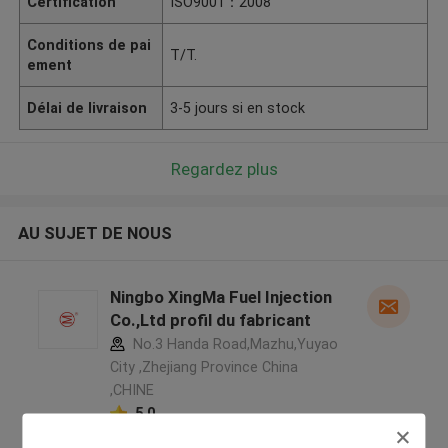
Certification
ISO9001：2008
Conditions de pai
T/T.
ement
Délai de livraison
3-5 jours si en stock
Regardez plus
AU SUJET DE NOUS
Ningbo XingMa Fuel Injection
Co.,Ltd profil du fabricant
No.3 Handa Road,Mazhu,Yuyao
City ,Zhejiang Province China
,CHINE
5.0
Fournisseur vérifié