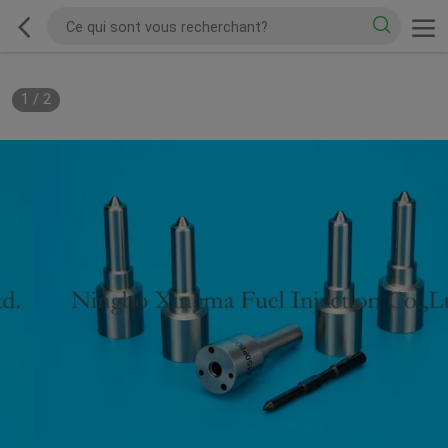
1
/
2