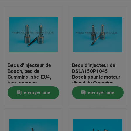
Becs d'injecteur de
Becs d'injecteur de
Bosch, bec de
DSLA150P1045
Cummins Isbe-EU4,
Bosch pour le moteur
bec commun
diesel de Cummins
DLLA143P2155,
Aperçu
envoyer une
envoyer une
0433172155,
0445120161 de rail
demande
demande
Produits
A propos de nous