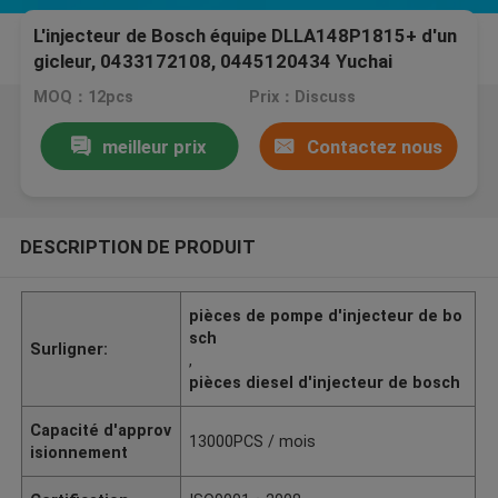
L'injecteur de Bosch équipe DLLA148P1815+ d'un
gicleur, 0433172108, 0445120434 Yuchai
BL_3CYI_YC6
MOQ：12pcs
Prix：Discuss
meilleur prix
Contactez nous
DESCRIPTION DE PRODUIT
pièces de pompe d'injecteur de bo
sch
Surligner:
,
pièces diesel d'injecteur de bosch
Capacité d'approv
13000PCS / mois
isionnement