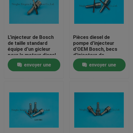
Visite d'usine
Contrôle de la qualité
L'injecteur de Bosch
Pièces diesel de
de taille standard
pompe d'injecteur
équipe d'un gicleur
d'OEM Bosch, becs
Contact
pour le moteur diesel
d'injecteur de
DSLA150P800
DSLA150P1045
envoyer une
envoyer une
Duramax
Demande de soumission
demande
demande
becs communs d'injecteur de rail
Becs d'injecteur de Bosch
Becs d'injecteur de Denso